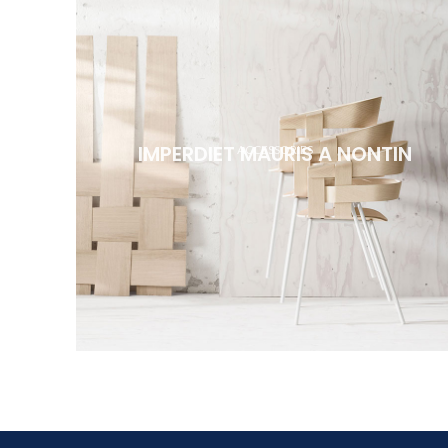
IMPERDIET MAURIS A NONTIN
ACCESSORIES