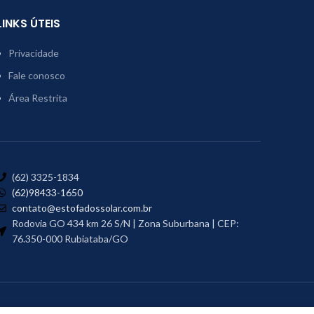
LINKS ÚTEIS
Privacidade
Fale conosco
Área Restrita
(62) 3325-1834
(62)98433-1650
contato@estofadossolar.com.br
Rodovia GO 434 km 26 S/N | Zona Suburbana | CEP:
76.350-000 Rubiataba/GO