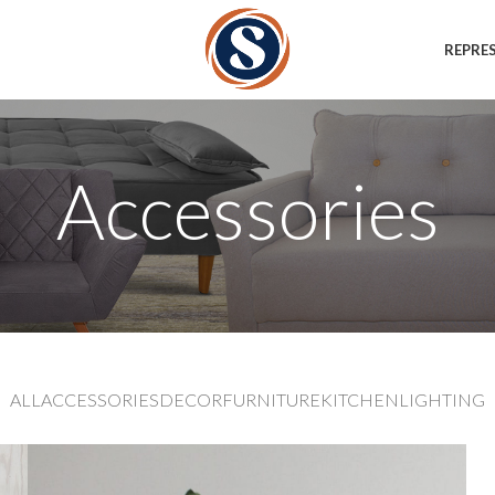
REPRE
Accessories
ALL
ACCESSORIES
DECOR
FURNITURE
KITCHEN
LIGHTING