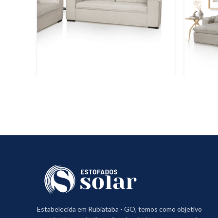
Estabelecida em Rubiataba - GO, temos como objetivo